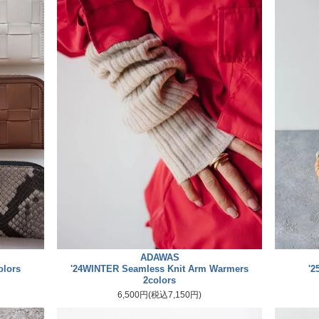
ADAWAS
olors
'24WINTER Seamless Knit Arm Warmers
'2
2colors
6,500円(税込7,150円)