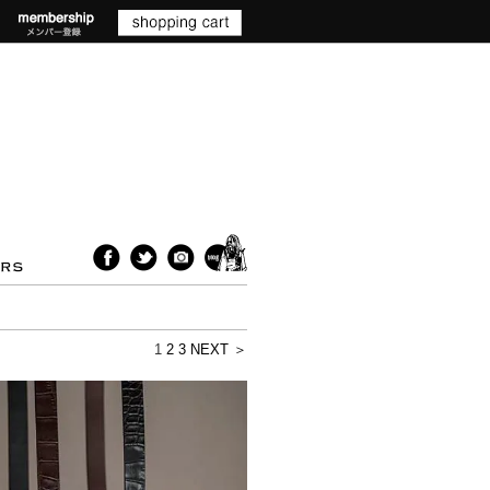
1
2
3
NEXT ＞