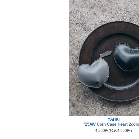
YAHKI
'25AW Coin Case Heart 2colo
4,500円(税込4,950円)