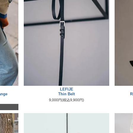
LEFIJE
range
Thin Belt
R
9,000円(税込9,900円)