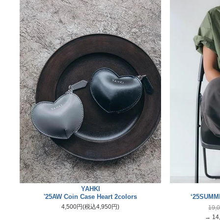
YAHKI
'25AW Coin Case Heart 2colors
‘25SUMME
4,500円(税込4,950円)
19,
→ 14