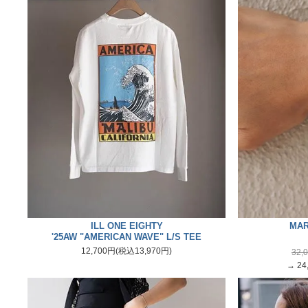
ILL ONE EIGHTY
MAR
'25AW "AMERICAN WAVE" L/S TEE
12,700円(税込13,970円)
32,
→ 24