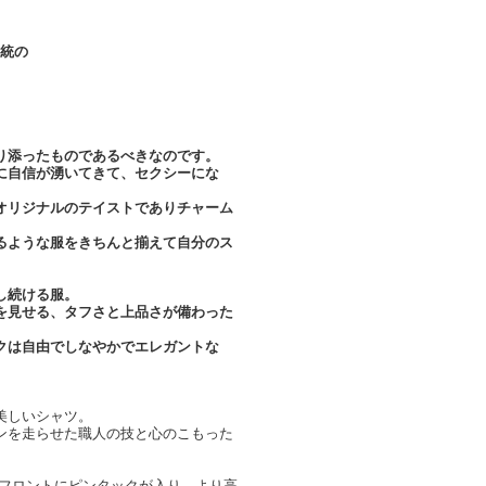
正統の
り添ったものであるべきなのです。
に自信が湧いてきて、セクシーにな
。
オリジナルのテイストでありチャーム
るような服をきちんと揃えて自分のス
し続ける服。
を見せる、タフさと上品さが備わった
クは自由でしなやかでエレガントな
美しいシャツ。
ンを走らせた職人の技と心のこもった
のフロントにピンタックが入り、より高