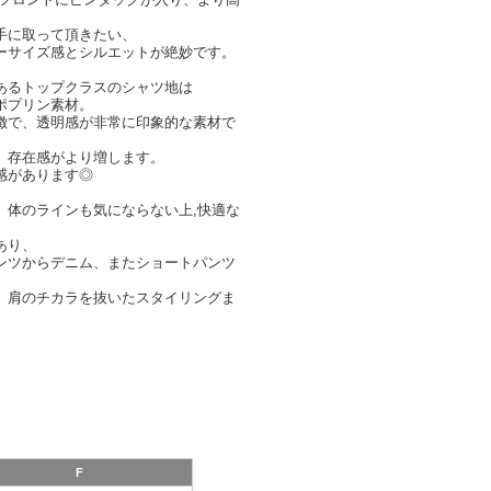
手に取って頂きたい、
ーサイズ感とシルエットが絶妙です。
あるトップクラスのシャツ地は
ポプリン素材。
徴で、透明感が非常に印象的な素材で
、存在感がより増します。
感があります◎
、体のラインも気にならない上,快適な
あり、
ンツからデニム、またショートパンツ
、肩のチカラを抜いたスタイリングま
F