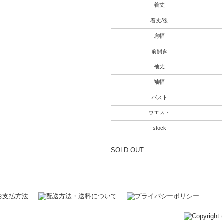
着丈
着丈/後
肩幅
前開き
袖丈
袖幅
バスト
ウエスト
stock
SOLD OUT