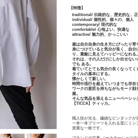
【特徴】
traditional/ 伝統的な、歴史的な、
individual/ 個性的、個々の、個人
contemporary/ 現代的な
comfortable/ 心地よい、快適な
attractive/ 魅力的、かっこいい
服は自分自身の生き方にぴったり寄
身につけていると気分が良く、自分
り、素敵に見えてハッピーになれる
それは、その人だけにしか出せない
でも ある。
着ていてとても気分の良くなってく
タイルの基本にする。
懐かしくて新しい。
時間や流行を超えていつまでも存在
ワークの意匠を持ちながらモード顔
服。
そんな気品を添えるニューベーシッ
【TICCA】ティッカ。
職人技が光る、繊細なピンタックが
一本一本プリーツを入れる度にミシ
貴重な一枚です。
ブランドの定番,ノーカラーシャツ