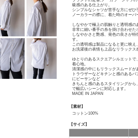
級感のある仕上がり。
シンプルなシャツが苦手な方にぜひ
ノーカラーの襟に、着た時のオーバ
しなやかで極上の肌触りと透明感の
非常に細い番手の糸を掛け合わせた
しなやかさと艶感、発色の良さが特
す。
この透明感は製品になると更に映え
お洗濯後の表情も上品なリラックス
ゆとりのあるスクエアシルエットで
着心地。
清潔感の中にもリラックスムードが
トラウザーなどキチンと感のあるパ
にビーサンなど
きちんと感のあるスタイリングから
で幅広いシーンに対応します。
MADE IN JAPAN
【素材】
コットン100%
【サイズ】