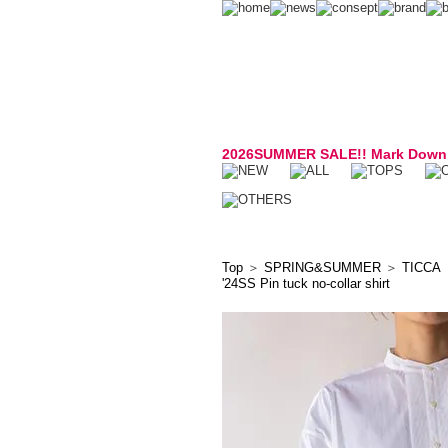
2026SUMMER SALE!! Mark Down
Top
＞
SPRING&SUMMER
＞
TICCA
'24SS Pin tuck no-collar shirt