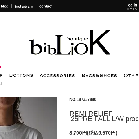
!!
EF
NO.187337880
REMI RELIEF
'25PRE FALL L/W pro
8,700円(税込9,570円)