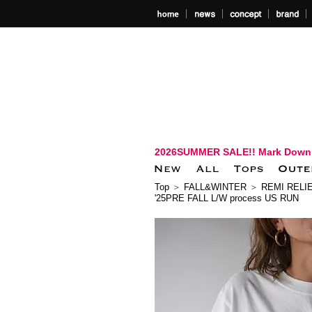
2026SUMMER SALE!! Mark Down
Top
＞
FALL&WINTER
＞
REMI RELI
'25PRE FALL L/W process US RUN