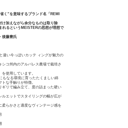
F＝省く”を意味するブランド名「REMI
付け加えながら余分なものは取り除
れるというMEISTERの思想が理想で
・後藤豊氏
古着と違い今っぽいカッテ ィングが魅力の
キシコ州内のアルバレス農場で栽培さ
」を使用しています。
の差にもなる環境に育ったたくましい綿
フトな手触りが特徴。
リギリで編み立て、度の詰まった硬い
シルエットでスタイリングの幅が広が
に柔らかさと適度なヴィンテージ感を
用
着用