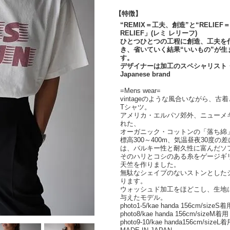
【特徴】
“REMIX＝工夫、創造”と“RELIE
RELIEF」(レミ レリーフ)
ひとつひとつの工程に創造、工夫を
き、省いていく結果“いいもの”が生ま
す。
デザイナーは加工のスペシャリスト
Japanese brand
=Mens wear=
vintageのような風合いながら、
Tシャツ。
アメリカ・エルパソ郊外、ニューメ
れた、
オーガニック・コットンの「落ち綿
標高300～400m、気温昼夜30度
は、バルキー性と耐久性に富んだソ
そのハリとコシのある糸をゲージギ
天竺を作りました。
無駄なシェイプのないストンとした
ります。
ウォッシュド加工をほどこし、生地
与えたモデル。
photo1-5/kae handa 156cm/sizeS着
photo8/kae handa 156cm/sizeM着用
photo9-10/kae handa156cm/sizeL